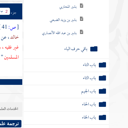
بشير المحاربي
جزء
2
بشير بن يزيد الضبعي
[
ص:
41 ]
بشير بن عبد الله الأنصاري
خالد
، عن
باقي حرف الباء
غير فقيه ،
المسلمين
" .
باب التاء
باب الثاء
باب الجيم
باب الحاء
الخدمات العلم
باب الخاء
ترجمة علم
باب الدال