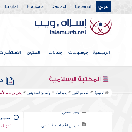
باب الألف
عربي
Español
Deutsch
Français
English
باب الباء
باب من اسمه بلال
باب من اسمه بشر
الرئيسية
موسوعات
مقالات
الفتوى
الاستشارات
باب من اسمه بشير
بشير بن سعد الأنصاري أبو النعمان
المكتبة الإسلامية
بشير الأسلمي أبو بشر
كتب
الرئيسية
المعجم الكبير
باب الباء
باب من اسمه بشير
بشير بن سعد الأنص
بشير بن عقربة الجهني
بشير السلمي
المعجم 
بشير بن الخصاصية السدوسي
الطبراني 