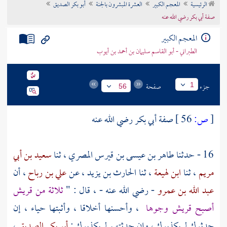
الرئيسية
المعجم الكبير
العشرة المبشرون بالجنة
أبو بكر الصديق
تراجم الأعلام
صفة أبي بكر رضي الله عنه
المعجم الكبير
الطبراني - أبو القاسم سليمان بن أحمد بن أيوب
جزء
صفحة
1
56
[
ص:
56 ]
صفة
أبي بكر
رضي الله عنه
16 - حدثنا
طاهر بن عيسى بن قيرس المصري
، ثنا
سعيد بن أبي
مريم
، ثنا
ابن لهيعة
، ثنا
الحارث بن يزيد
، عن
علي بن رباح
، أن
عبد الله بن عمرو
- رضي الله عنه - ، قال : "
ثلاثة من قريش
أصبح قريش وجوها
، وأحسنها أخلاقا ، وأثبتها حياء ، إن
حدثوك لم يكذبوك ، وإن حدثتهم لم يكذبوك :
أبو بكر الصديق
،