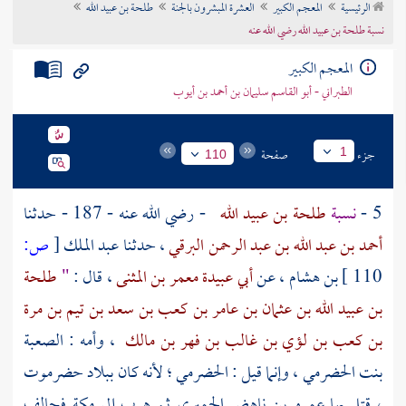
الرئيسية
المعجم الكبير
العشرة المبشرون بالجنة
طلحة بن عبيد الله
تراجم الأعلام
نسبة طلحة بن عبيد الله رضي الله عنه
المعجم الكبير
الطبراني - أبو القاسم سليمان بن أحمد بن أيوب
جزء
صفحة
1
110
5 -
نسبة
طلحة بن عبيد الله
- رضي الله عنه - 187 - حدثنا
أحمد بن عبد الله بن عبد الرحمن البرقي
، حدثنا
عبد الملك
[
ص:
110 ]
بن هشام
، عن
أبي عبيدة معمر بن المثنى
، قال :
"
طلحة
بن عبيد الله بن عثمان بن عامر بن كعب بن سعد بن تيم بن مرة
بن كعب بن لؤي بن غالب بن فهر بن مالك
، وأمه :
الصعبة
بنت الحضرمي
، وإنما قيل : الحضرمي ؛ لأنه كان ببلاد
حضرموت
، قتل بها
عمرو بن ناهض الحميري
ثم هرب إلى
مكة
فحالف