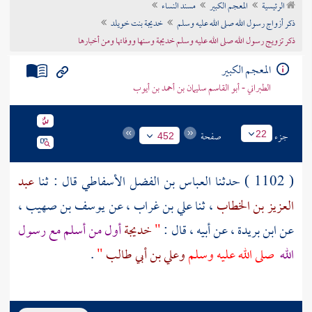
الرئيسية
المعجم الكبير
مسند النساء
تراجم الأعلام
ذكر أزواج رسول الله صلى الله عليه وسلم
خديجة بنت خويلد
ذكر تزويج رسول الله صلى الله عليه وسلم خديجة وسنها ووفاتها ومن أخبارها
المعجم الكبير
الطبراني - أبو القاسم سليمان بن أحمد بن أيوب
جزء
صفحة
22
452
( 1102 ) حدثنا
العباس بن الفضل الأسفاطي
قال : ثنا
عبد
العزيز بن الخطاب
، ثنا
علي بن غراب
، عن
يوسف بن صهيب
،
عن
ابن بريدة
، عن أبيه ، قال :
"
خديجة
أول من أسلم مع رسول
الله
صلى الله عليه وسلم
وعلي بن أبي طالب
"
.