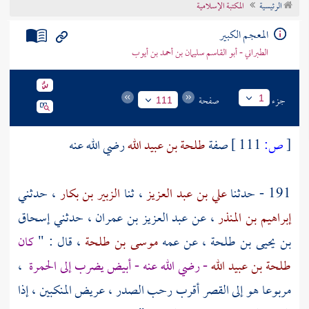
الرئيسية
المكتبة الإسلامية
تراجم الأعلام
المعجم الكبير
الطبراني - أبو القاسم سليمان بن أحمد بن أيوب
جزء
صفحة
1
111
[
ص:
111 ]
صفة
طلحة بن عبيد الله
رضي الله عنه
191 - حدثنا
علي بن عبد العزيز
، ثنا
الزبير بن بكار
، حدثني
إبراهيم بن المنذر
، عن
عبد العزيز بن عمران
، حدثني
إسحاق
بن يحيى بن طلحة
، عن عمه
موسى بن طلحة
، قال : "
كان
طلحة بن عبيد الله
- رضي الله عنه - أبيض يضرب إلى الحمرة
،
مربوعا هو إلى القصر أقرب رحب الصدر ، عريض المنكبين ، إذا