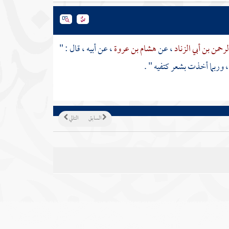
رحمن بن أبي الزناد
، عن
هشام بن عروة
، عن أبيه ، قال : "
، وربما أخذت بشعر كتفيه " .
السابق
التالي