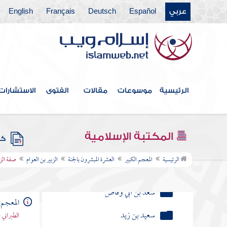
الزبير بن العوام
عربي
Español
Deutsch
Français
English
نسبة الزبير بن العوام رضي الله عنه
صفة الزبير بن العوام رضي الله عنه
سن الزبير بن العوام ووفاته
وأخباره رضي الله عنه
الرئيسية
موسوعات
مقالات
الفتوى
الاستشارات
ومما أسند الزبير بن العوام رضي
الله عنه
المكتبة الإسلامية
كتب
عبد الرحمن بن عوف
الرئيسية
المعجم الكبير
العشرة المبشرون بالجنة
الزبير بن العوام
صفة الزب
سعد بن أبي وقاص
سعيد بن زيد
المعجم 
الطبراني 
أبي عبيدة بن الجراح