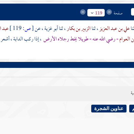
صفحة
119
علي بن عبد العزيز
، ثنا
الزبير بن بكار
، ثنا
أبو غزية
، عن
[
ص:
119 ]
عبد ال
ن العوام
- رضي الله عنه - طويلا يخط رجلاه الأرض
، إذا ركب الدابة ، أشعر 
ية
عناوين الشجرة