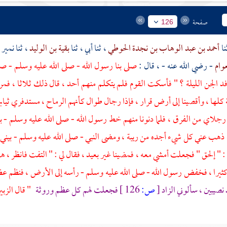
صفحة
126
أحمد بن عبد الوهاب بن نجدة الحوطي
، ثنا أبي ، ثنا
بقية بن الوليد
، ثنا
نمير 
عوام
- رضي الله عنه - ، قال :
صلى بنا رسول الله - صلى الله عليه وسلم - ص
وفد الجن الليلة ؟ " فأسكت القوم فلم يتكلم منهم أحد ، قال ذلك ثلاثا ،
ة
كلها ، وأقصينا إلى أرض قرار ، فإذا رجال طوال كأنهم الرماح ، مستدفري ثيا
جلاي من الفرق ، فلما دنونا منهم خط رسول الله - صلى الله عليه وسلم - بإ
هب عني كل شيء أجده من ريبة ، ومضى النبي - صلى الله عليه وسلم - بيني وب
ي : " إلحق " فجعلت أمشي معه ، فمضينا غير بعيد ، فقال لي : " التفت فانظر 
ثيرا ، فخفض رسول الله - صلى الله عليه وسلم - رأسه إلى الأرض ، فنظم عظما
نصيبين
، سألوني الزاد
[
ص:
126 ]
فجعلت لهم كل عظم وروثة
" قال
الزبي