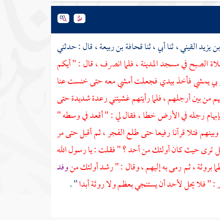
بن يزيد القيني
، ثنا أبي ، ثنا
قحافة بن ربيعة
، قال : حدثني
لاة الصبح في
مسجد المدينة
، فلما انصرف ، قال : " أيكم
 فمر بي يمشي فأخذ بيدي فجعلت أمشي معه حتى خنست عنا
بهم من بين أرجلهم ، فلما رأيتهم غشيتني رعدة شديدة حتى
بهام رجله في الأرض خطا ، فقال لي : " أقعد في وسطه "
ينهم فتلا قرآنا رفيعا حتى طلع الفجر ، ثم أقبل حتى مر
، هل ترى حيث كان أولئك من أحد ؟ " فقلت : يا رسول الله
 بروثة ، ثم رمى به إليهم ، وقال : " رشد أولئك من
وفد
ر
: " فلا يحل لأحد أن يستنجي بعظم ولا روثة أبدا
" .