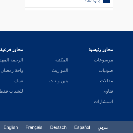
باب الطاء
باب الظاء
باب العين
باب الغين
محاور رئيسية
محاور فرعية
باب الفاء
موسوعات
المكتبة
الرحمة المهد
باب القاف
صوتيات
المواريث
واحة رمضان
باب الكاف
مقالات
بنين وبنات
نسك
فتاوى
للشباب فقط
باب اللام
استشارات
باب الميم
باب الواو
عربي
Español
Deutsch
Français
English