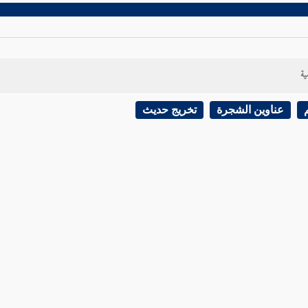
ية
عناوين الشجرة
تخريج حديث