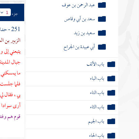
عبد الرحمن بن عوف
جزء
1
سعد بن أبي وقاص
251 - حدثنا
سعيد بن زيد
الزبير بن ال
أبي عبيدة بن الجراح
يتبعني إلى 
جبال
المدين
باب الألف
ما يمسكني ر
باب الباء
فلما جلست ذ
باب التاء
بي ، فقال ل
أرى سوادا ك
باب الثاء
قوم هم وفد
باب الجيم
باب الحاء