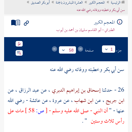
الرئيسية
المعجم الكبير
العشرة المبشرون بالجنة
أبو بكر الصديق
تراجم الأعلام
سن أبي بكر وخطبته ووفاته رضي الله عنه
المعجم الكبير
الطبراني - أبو القاسم سليمان بن أحمد بن أيوب
جزء
صفحة
1
58
سن
أبي بكر
وخطبته ووفاته رضي الله عنه
26 - حدثنا
إسحاق بن إبراهيم الدبري
، عن
عبد الرزاق
، عن
ابن جريج
، عن
ابن شهاب
، عن
عروة
، عن عائشة - رضي الله
عنها - "
أن النبي - صلى الله عليه وسلم -
[
ص:
58 ]
مات على
رأس ثلاث وستين
" .