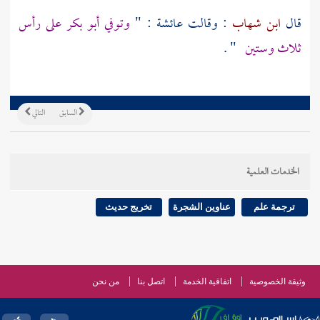
قال
ابن شهاب
: وقالت
عائشة
: "
وتوفي
أبو بكر
على رأس
ثلاث وستين
" .
السابق
التالي
الخدمات العلمية
ترجمة علم
عناوين الشجرة
تخريج حديث
وثيقة الخصوصية
اتفاقية الخدمة
اتصل بنا
من نحن