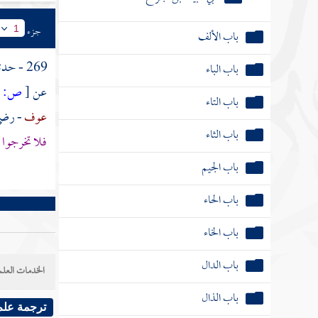
باب الألف
جزء
1
باب الباء
269 - حدثنا
باب التاء
عن
[
ص:
131 ]
باب الثاء
عوف
- رضي
باب الجيم
فلا تخرجوا ف
باب الحاء
باب الخاء
باب الدال
باب الذال
الخدمات العلم
باب الراء
ترجمة علم