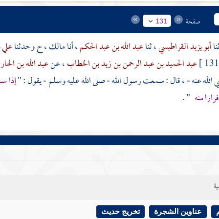
صفحة
131
أبو يزيد القراطيسي
، ثنا
عبد الله بن عبد الحكم
، أنا
مالك
، ح وحدثنا
علي 
عبد الحميد بن عبد الرحمن بن زيد بن الخطاب
، عن
عبد الله بن الحا
 الله عنه - ، قال : سمعت رسول الله - صلى الله عليه وسلم - يقول : "
إذا سم
رارا منه
" .
ية
عناوين الشجرة
تخريج حديث