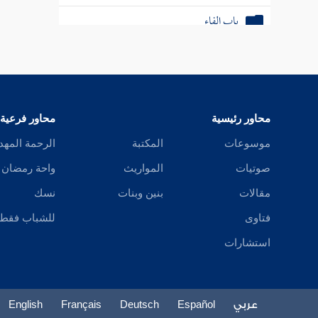
باب القاف
باب الكاف
باب اللام
باب الميم
محاور رئيسية
محاور فرعية
موسوعات
المكتبة
الرحمة المهد
باب الواو
صوتيات
المواريث
واحة رمضان
باب الهاء
مقالات
بنين وبنات
نسك
باب اللام ألف
فتاوى
للشباب فقط
استشارات
باب الياء
مسند من يعرف بالكنى
عربي
Español
Deutsch
Français
English