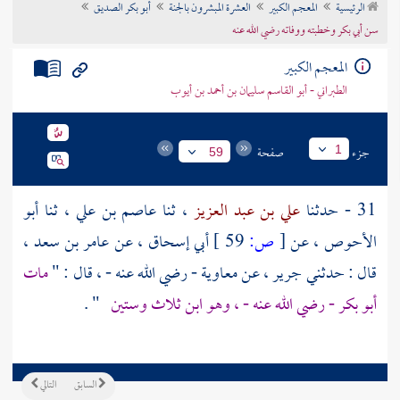
الرئيسية
المعجم الكبير
العشرة المبشرون بالجنة
أبو بكر الصديق
تراجم الأعلام
سن أبي بكر وخطبته ووفاته رضي الله عنه
المعجم الكبير
الطبراني - أبو القاسم سليمان بن أحمد بن أيوب
جزء
صفحة
1
59
31 - حدثنا
علي بن عبد العزيز
، ثنا
عاصم بن علي
، ثنا
أبو
الأحوص
، عن
[
ص:
59 ]
أبي إسحاق
، عن
عامر بن سعد
،
قال : حدثني
جرير
، عن
معاوية
- رضي الله عنه - ، قال : "
مات
أبو بكر
- رضي الله عنه - ، وهو ابن ثلاث وستين
" .
السابق
التالي