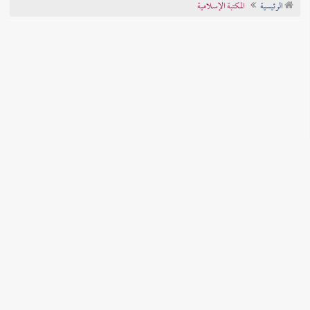
الرئيسية
المكتبة الإسلامية
تراجم الأعلام