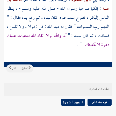
عتبة
: إنكما صاحبا رسول الله - صلى الله عليه وسلم - ، ينظر
الناس إليكما ، فطرح
سعد
عودا كان بيده ، ثم رفع يده فقال : "
اللهم رب السموات " فقال له
عبد الله
: قل : قولا ، ولا تلعن ،
فسكت ، ثم قال
سعد
: "
أما والله لولا اتقاء الله لدعوت عليك
دعوة لا تخطئك
" .
السابق
التالي
الخدمات العلمية
ترجمة علم
عناوين الشجرة