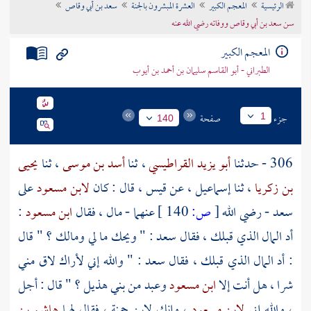
الرئيسية
المعجم الكبير
العشرة المبشرون بالجنة
سعد بن أبي وقاص
تراجم الأعلام
سن سعد بن أبي وقاص ووفاته رضي الله عنه
المعجم الكبير
الطبراني - أبو القاسم سليمان بن أحمد بن أيوب
جزء
صفحة
1
140
306 - حدثنا
أبو يزيد القراطيسي
، ثنا
أسد بن موسى
، ثنا
يحيى
بن زكريا
، ثنا
إسماعيل
، عن
قيس
، قال : كان
لابن مسعود
على
سعد
- رضي الله
[
ص:
140 ]
عنهما - مال ، فقال
ابن مسعود
:
أد المال الذي قبلك ، فقال
سعد
: " ويحك ما لي ومالك ؟ " قال
: أد المال الذي قبلك ، فقال
سعد
: " والله إني لأراك لاق مني
شرا ، هل أنت إلا
ابن مسعود
وعبد من
بني هذيل
؟ " قال : أجل
، والله إني
لابن مسعود
، وإنك لابن حمنة ، فقال لهما
هاشم بن