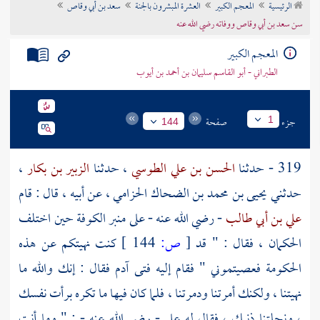
الرئيسية
المعجم الكبير
العشرة المبشرون بالجنة
سعد بن أبي وقاص
تراجم الأعلام
سن سعد بن أبي وقاص ووفاته رضي الله عنه
المعجم الكبير
الطبراني - أبو القاسم سليمان بن أحمد بن أيوب
جزء
صفحة
1
144
319 - حدثنا
الحسن بن علي الطوسي
، حدثنا
الزبير بن بكار
،
حدثني
يحيى بن محمد بن الضحاك الحزامي
، عن أبيه ، قال : قام
علي بن أبي طالب
- رضي الله عنه - على منبر
الكوفة
حين اختلف
الحكمان ، فقال : " قد
[
ص:
144 ]
كنت نهيتكم عن هذه
الحكومة فعصيتموني " فقام إليه فتى آدم فقال : إنك والله ما
نهيتنا ، ولكنك أمرتنا ودمرتنا ، فلما كان فيها ما تكره برأت نفسك
، ونحلتنا ذنبك ، فقال له
علي
- رضي الله عنه - : " وما أنت