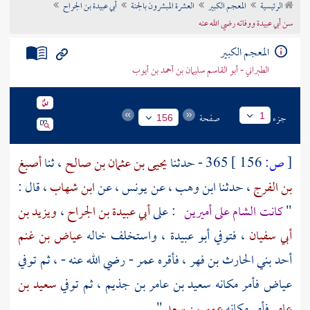
الرئيسية
المعجم الكبير
العشرة المبشرون بالجنة
أبي عبيدة بن الجراح
تراجم الأعلام
سن أبي عبيدة ووفاته رضي الله عنه
المعجم الكبير
الطبراني - أبو القاسم سليمان بن أحمد بن أيوب
جزء
صفحة
1
156
[
ص:
156 ]
365 - حدثنا
يحيى بن عثمان بن صالح
، ثنا
أصبغ
بن الفرج
، حدثنا
ابن وهب
، عن
يونس
، عن
ابن شهاب
، قال :
"
كانت
الشام
على أميرين
: على
أبي عبيدة بن الجراح
،
ويزيد بن
أبي سفيان
، فتوفي
أبو عبيدة
، واستخلف خاله
عياض بن غنم
أحد
بني الحارث بن فهر
، فأقره
عمر
- رضي الله عنه - ، ثم توفي
عياض
فأمر مكانه
سعيد بن عامر بن جذيم
، ثم توفي
سعيد بن
عامر
فأمر مكانه
عمير بن سعد
" .