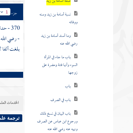
صفة أسامة بن زيد
جزء
1
نسبة أسامة بن زيد وسنه
ووفاته
370 - حدثنا
وما أسند أسامة بن زيد
- رضي الله 
رضي الله عنه
بلغت ألفا ؟
باب ما جاء في المرأة
السوء وأنها فتنة ومضرة على
زوجها
باب
باب في الصرف
الخدمات العلم
باب البيان في نسخ ذلك
ترجمة علم
ورجوع ابن عباس عن الصرف
ونهيه عنه رضي الله عنه