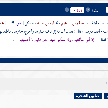
صفحة
159
أبو خليفة
، ثنا
مسلم بن إبراهيم
، ثنا
قرة بن خالد
، حدثني
[
ص:
159 ]
محم
عنه - ألف درهم ، قال : فعمد
أسامة
إلى نخلة فنقرها وأخرج جمارها ، فأطعمها 
 فقال
: " إن أمي سألتنيه ، ولا تسألني شيئا أقدر عليه إلا أعطيتها "
.
ية
عناوين الشجرة