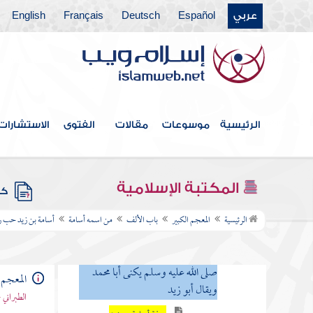
عربي
Español
Deutsch
Français
English
فهرس الكتاب
الرئيسية
موسوعات
مقالات
الفتوى
الاستشارات
المقدمة
العشرة المبشرون بالجنة
المكتبة الإسلامية
كتب
باب الألف
الرئيسية
المعجم الكبير
باب الألف
من اسمه أسامة
أسامة بن زيد حب رس
من اسمه أسامة
أسامة بن زيد حب رسول الله
صلى الله عليه وسلم يكنى أبا محمد
المعجم 
ويقال أبو زيد
الطبراني 