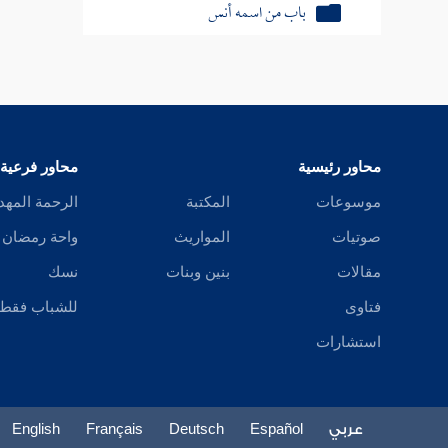
باب من اسمه أنس
باب من اسمه أنيس
باب من اسمه إياس
باب من اسمه أبيض
محاور رئيسية
محاور فرعية
باب من اسمه أحمر
موسوعات
المكتبة
الرحمة المهد
باب من اسمه أسمر
صوتيات
المواريث
واحة رمضان
باب من اسمه أسود
مقالات
بنين وبنات
نسك
فتاوى
للشباب فقط
باب من اسمه أيمن
استشارات
باب من اسمه أمية
باقي حرف الألف
عربي
Español
Deutsch
Français
English