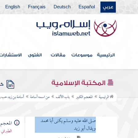
عربي
Español
Deutsch
Français
English
فهرس الكتاب
الرئيسية
موسوعات
مقالات
الفتوى
الاستشارات
المقدمة
العشرة المبشرون بالجنة
المكتبة الإسلامية
كتب
باب الألف
الرئيسية
المعجم الكبير
باب الألف
من اسمه أسامة
أسامة بن زيد حب رس
من اسمه أسامة
أسامة بن زيد حب رسول الله
صلى الله عليه وسلم يكنى أبا محمد
المعجم 
ويقال أبو زيد
الطبراني 
صفة أسامة بن زيد