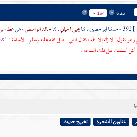
صفحة
164
392 - حدثنا
أبو حصين
، ثنا
يحيى الحماني
، ثنا
خالد الواسطي
، عن
عطاء بن
هو يقول : لا إله إلا الله ، فقال النبي - صلى الله عليه وسلم -
لأسامة
:
" كيف
م أكن أسلمت قبل تلك الساعة
.
ية
عناوين الشجرة
تخريج حديث