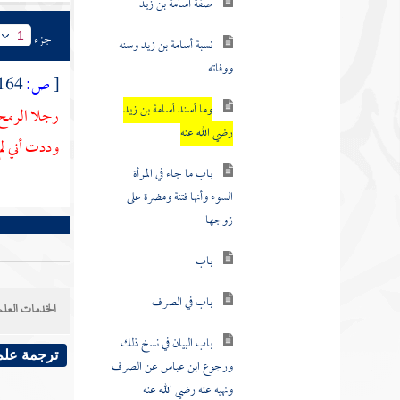
نسبة أسامة بن زيد وسنه
جزء
1
ووفاته
[
ص:
164 ]
وما أسند أسامة بن زيد
رجلا الرمح و
رضي الله عنه
وددت أني ل
باب ما جاء في المرأة
السوء وأنها فتنة ومضرة على
زوجها
باب
باب في الصرف
الخدمات العلم
باب البيان في نسخ ذلك
ترجمة علم
ورجوع ابن عباس عن الصرف
ونهيه عنه رضي الله عنه