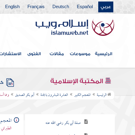
عربي
Español
Deutsch
Français
English
فهرس الكتاب
الرئيسية
موسوعات
مقالات
الفتوى
الاستشارات
المقدمة
المكتبة الإسلامية
كتب
العشرة المبشرون بالجنة
الرئيسية
المعجم الكبير
العشرة المبشرون بالجنة
أبو بكر الصديق
ومما أس
أبو بكر الصديق
نسبة أبي بكر الصديق واسمه
المعجم 
صفة أبي بكر رضي الله عنه
الطبراني 