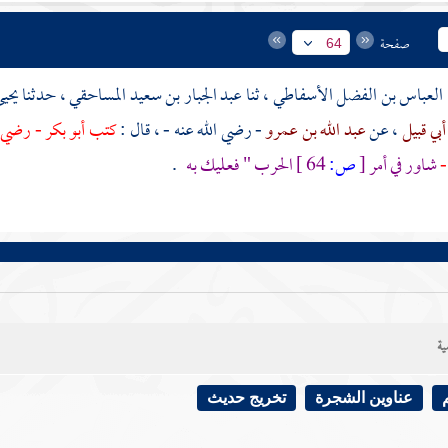
صفحة
64
العباس بن الفضل الأسفاطي
، ثنا
عبد الجبار بن سعيد المساحقي
، حدثنا
يحي
أبي قبيل
، عن
عبد الله بن عمرو
- رضي الله عنه - ، قال :
كتب
أبو بكر
- رضي ا
-
شاور في أمر
[
ص:
64 ]
الحرب " فعليك به
.
ية
عناوين الشجرة
تخريج حديث