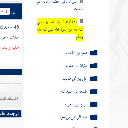
سن أبي بكر وخطبته ووفاته رضي
الله عنه
جزء
1
ومما أسند أبو بكر الصديق رضي
46 - حدثنا
الله عنه عن رسول الله صلى الله عليه
هلال
، عن
وسلم
عليه وسلم 
عمر بن الخطاب
عثمان بن عفان
علي بن أبي طالب
طلحة بن عبيد الله
الخدمات العلم
الزبير بن العوام
ترجمة علم
عبد الرحمن بن عوف