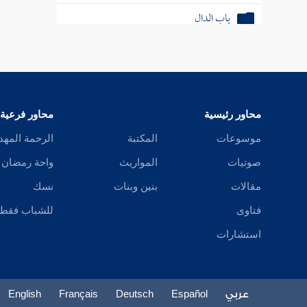
باب الدال
باب الذال
باب الراء
باب الزاي
محاور رئيسية
محاور فرعية
موسوعات
المكتبة
الرحمة المهد
باب السين
صوتيات
المواريث
واحة رمضان
باب الشين
مقالات
بنين وبنات
نسك
باب الصاد
فتاوى
للشباب فقط
باب الضاد
استشارات
باب الطاء
عربي
Español
Deutsch
Français
English
باب الظاء