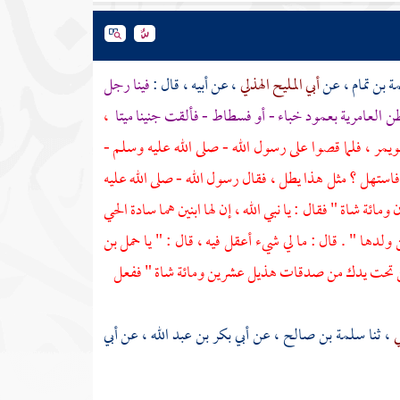
 بن تمام
، عن
أبي المليح الهذلي
، عن أبيه ، قال :
فينا رجل
طن العامرية بعمود خباء - أو فسطاط - فألقت جنينا ميتا
،
ويمر
، فلما قصوا على رسول الله - صلى الله عليه وسلم -
فاستهل ؟ مثل هذا يطل ، فقال رسول الله - صلى الله عليه
ئة شاة " فقال : يا نبي الله ، إن لها ابنين هما سادة الحي
دها " . قال : ما لي شيء أعقل فيه ، قال : " يا
حمل بن
ض من تحت يدك من صدقات
هذيل
عشرين ومائة شاة " ففعل
ي
، ثنا
سلمة بن صالح
، عن
أبي بكر بن عبد الله
، عن
أبي