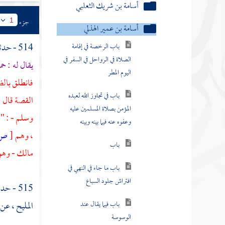
أسامة بن شريك الثعلبي
جزء
1
أسامة بن عمير الهذلي
باب الرخصة في إقامة
514 - حدثنا
الصلاة في الرواحل في السفر في
يقال له :
حم
اليوم المطر
فانطلق بالضا
باب في تجاوز الله لعبده
القصة قال :
المؤمن بصلاة المسلمين عليه
وسلم - : " د
وعفوه عنه فيما بينه وبينه
، وهم
[
ص:
باب
مالك
- وهو
باب ما جاء في النهي في
افتراش جلود السباع
515 - حدثنا
باب فيما يقال عند
المليح
، عن أ
الوسوسة