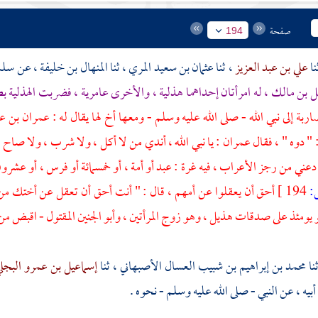
صفحة
194
علي بن عبد العزيز
، ثنا
عثمان بن سعيد المري
، ثنا
المنهال بن خليفة
، عن
سلمة
ل بن مالك
، له امرأتان إحداهما هذلية ، والأخرى عامرية ، فضربت الهذلية ب
ربة إلى نبي الله - صلى الله عليه وسلم - ومعها أخ لها يقال له :
عمران بن ع
 " دوه " ، فقال
عمران
: يا نبي الله ، أندي من لا أكل ، ولا شرب ، ولا صاح 
عني من رجز الأعراب ، فيه غرة : عبد أو أمة ، أو خمسمائة أو فرس ، أو عشرون وما
194 ]
أحق أن يعقلوا عن أمهم ، قال : " أنت أحق أن تعقل عن أختك من ول
 يومئذ على صدقات
هذيل
، وهو زوج المرأتين ، وأبو الجنين المقتول - اقب
محمد بن إبراهيم بن شبيب العسال الأصبهاني
، ثنا
إسماعيل بن عمرو البجل
بيه ، عن النبي - صلى الله عليه وسلم - نحوه .