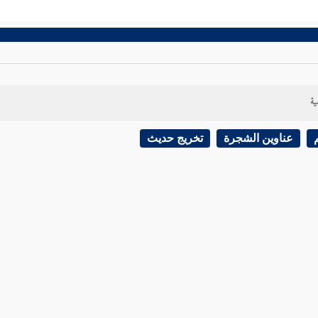
ية
عناوين الشجرة
تخريج حديث