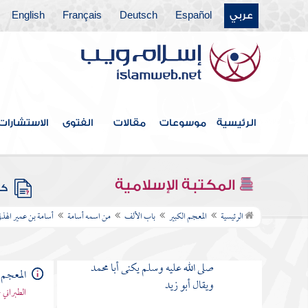
عربي
Español
Deutsch
Français
English
فهرس الكتاب
الرئيسية
موسوعات
مقالات
الفتوى
الاستشارات
المقدمة
العشرة المبشرون بالجنة
المكتبة الإسلامية
كتب
باب الألف
الرئيسية
المعجم الكبير
باب الألف
من اسمه أسامة
أسامة بن عمير الهذل
من اسمه أسامة
أسامة بن زيد حب رسول الله
صلى الله عليه وسلم يكنى أبا محمد
المعجم 
ويقال أبو زيد
الطبراني 