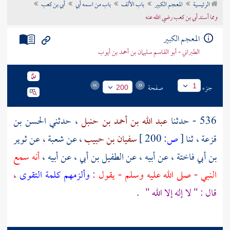
الرئيسية
المعجم الكبير
باب الألف
باب من اسمه أبي
أبي بن كعب
تراجم الأعلام
ومما أسند أبي بن كعب رضي الله عنه
المعجم الكبير
الطبراني - أبو القاسم سليمان بن أحمد بن أيوب
جزء
صفحة
1
200
536 - حدثنا
عبد الله بن أحمد بن حنبل
، حدثني
الحسن بن
قزعة
، ثنا
[
ص:
200 ]
سفيان بن حبيب
، عن
شعبة
، عن
ثوير
بن أبي فاختة
، عن أبيه ، عن
الطفيل بن أبي
، عن أبيه ،
أنه سمع
النبي - صلى الله عليه وسلم - يقول
:
وألزمهم كلمة التقوى
،
قال : " لا إله إلا الله "
.