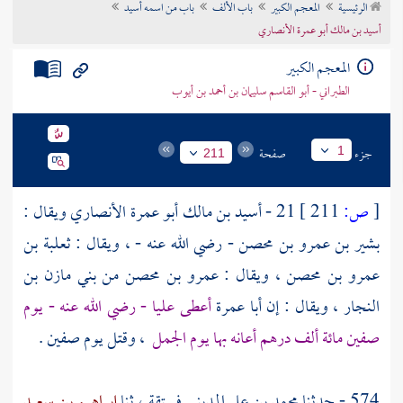
الرئيسية
المعجم الكبير
باب الألف
باب من اسمه أسيد
تراجم الأعلام
أسيد بن مالك أبو عمرة الأنصاري
المعجم الكبير
الطبراني - أبو القاسم سليمان بن أحمد بن أيوب
جزء
صفحة
1
211
[
ص:
211 ]
21 -
أسيد بن مالك أبو عمرة الأنصاري
ويقال :
بشير بن عمرو بن محصن
- رضي الله عنه - ، ويقال :
ثعلبة بن
عمرو بن محصن
، ويقال :
عمرو بن محصن من بني مازن بن
النجار
، ويقال : إن
أبا عمرة
أعطى
عليا
- رضي الله عنه - يوم
صفين مائة ألف درهم أعانه بها يوم الجمل
، وقتل يوم صفين .
574 - حدثنا
محمد بن علي المديني فستقة
، ثنا
إبراهيم بن سعيد