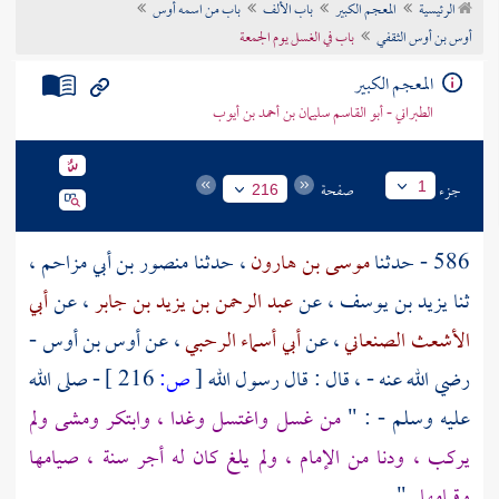
الرئيسية
المعجم الكبير
باب الألف
باب من اسمه أوس
تراجم الأعلام
أوس بن أوس الثقفي
باب في الغسل يوم الجمعة
المعجم الكبير
الطبراني - أبو القاسم سليمان بن أحمد بن أيوب
جزء
صفحة
1
216
586 - حدثنا
موسى بن هارون
، حدثنا
منصور بن أبي مزاحم
،
ثنا
يزيد بن يوسف
، عن
عبد الرحمن بن يزيد بن جابر
، عن
أبي
الأشعث الصنعاني
، عن
أبي أسماء الرحبي
، عن
أوس بن أوس
-
رضي الله عنه - ، قال : قال رسول الله
[
ص:
216 ]
- صلى الله
عليه وسلم - : "
من غسل واغتسل وغدا ، وابتكر ومشى ولم
يركب ، ودنا من الإمام ، ولم يلغ كان له أجر سنة ، صيامها
وقيامها
" .