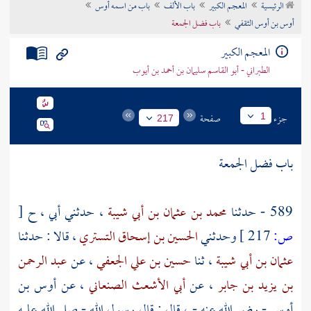
الرئيسية
المعجم الكبير
باب الألف
باب من اسمه أوس
تراجم الأعلام
أوس بن أوس الثقفي
باب فضل الجمعة
المعجم الكبير
الطبراني - أبو القاسم سليمان بن أحمد بن أيوب
جزء
صفحة
1
217
باب فضل الجمعة
589 - حدثنا
محمد بن عثمان بن أبي شيبة
، حدثني أبي ، ح
[
ص:
217 ]
وحدثني
الحسين بن إسحاق التستري
، قالا : حدثنا
عثمان بن أبي شيبة
، ثنا
حسين بن علي الجعفي
، عن
عبد الرحمن
بن يزيد بن جابر
، عن
أبي الأشعث الصنعاني
، عن
أوس بن
أوس
- رضي الله عنه - ، قال : قال رسول الله - صلى الله عليه