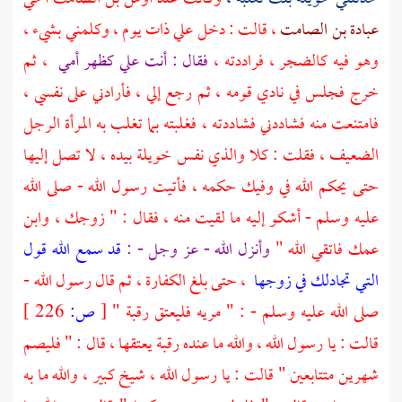
عبادة بن الصامت
، قالت : دخل علي ذات يوم ، وكلمني بشيء ،
وهو فيه كالضجر ، فراددته ،
فقال : أنت علي كظهر أمي
، ثم
خرج فجلس في نادي قومه ، ثم رجع إلي ، فأرادني على نفسي ،
فامتنعت منه فشاددني فشاددته ، فغلبته بما تغلب به المرأة الرجل
الضعيف ، فقلت : كلا والذي نفس خويلة بيده ، لا تصل إليها
حتى يحكم الله في وفيك حكمه ، فأتيت رسول الله - صلى الله
عليه وسلم - أشكو إليه ما لقيت منه ، فقال : " زوجك ، وابن
عمك فاتقي الله "
وأنزل الله - عز وجل - :
قد سمع الله قول
التي تجادلك في زوجها
، حتى بلغ الكفارة ، ثم قال رسول الله -
صلى الله عليه وسلم - : " مريه فليعتق رقبة "
[
ص:
226 ]
قالت : يا رسول الله ، والله ما عنده رقبة يعتقها ، قال : " فليصم
شهرين متتابعين " قالت : يا رسول الله ، شيخ كبير ، والله ما به