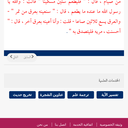
من صيام ، قال : " فليطعم ستين مسكينا " قالت : والله يا
رسول الله ما عنده ما يطعم ، قال : " سنعينه بعرق من تمر " -
والعرق يسع ثلاثين صاعا - قلت : وأنا أعينه بعرق آخر ، قال : "
أحسنت ، مريه فليتصدق به "
.
السابق
التالي
الخدمات العلمية
تفسير الآية
ترجمة علم
عناوين الشجرة
تخريج حديث
وثيقة الخصوصية
اتفاقية الخدمة
اتصل بنا
من نحن