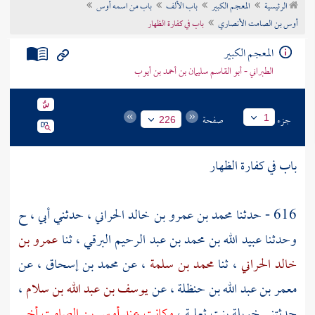
الرئيسية
المعجم الكبير
باب الألف
باب من اسمه أوس
تراجم الأعلام
أوس بن الصامت الأنصاري
باب في كفارة الظهار
المعجم الكبير
الطبراني - أبو القاسم سليمان بن أحمد بن أيوب
جزء
صفحة
1
226
باب في كفارة الظهار
616 - حدثنا
محمد بن عمرو بن خالد الحراني
، حدثني أبي ، ح
وحدثنا
عبيد الله بن محمد بن عبد الرحيم البرقي
، ثنا
عمرو بن
خالد الحراني
، ثنا
محمد بن سلمة
، عن
محمد بن إسحاق
، عن
معمر بن عبد الله بن حنظلة
، عن
يوسف بن عبد الله بن سلام
،
حدثتني
خويلة بنت ثعلبة
،
وكانت عند
أوس بن الصامت
أخي