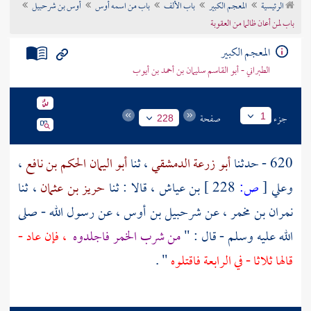
الرئيسية
المعجم الكبير
باب الألف
باب من اسمه أوس
أوس بن شرحبيل
تراجم الأعلام
باب لمن أعان ظالما من العقوبة
المعجم الكبير
الطبراني - أبو القاسم سليمان بن أحمد بن أيوب
جزء
صفحة
1
228
620 - حدثنا
أبو زرعة الدمشقي
، ثنا
أبو اليمان الحكم بن نافع
،
وعلي
[
ص:
228 ]
بن عياش
، قالا : ثنا
حريز بن عثمان
، ثنا
نمران بن مخمر
، عن
شرحبيل بن أوس
، عن رسول الله - صلى
الله عليه وسلم - قال : "
من شرب الخمر فاجلدوه
، فإن عاد -
قالها ثلاثا - في الرابعة فاقتلوه
" .