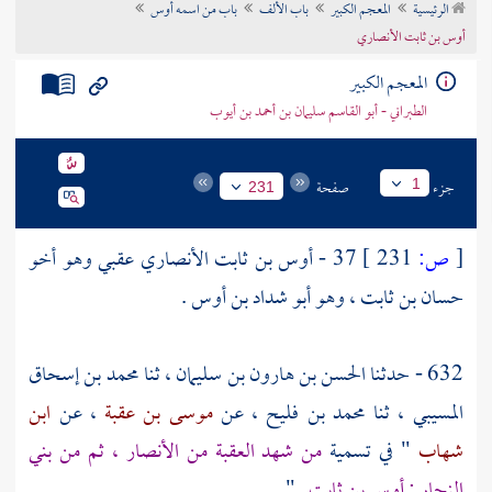
الرئيسية
المعجم الكبير
باب الألف
باب من اسمه أوس
تراجم الأعلام
أوس بن ثابت الأنصاري
المعجم الكبير
الطبراني - أبو القاسم سليمان بن أحمد بن أيوب
جزء
صفحة
1
231
[
ص:
231 ]
37 -
أوس بن ثابت الأنصاري عقبي وهو أخو
حسان بن ثابت ، وهو أبو شداد بن أوس
.
632 - حدثنا
الحسن بن هارون بن سليمان
، ثنا
محمد بن إسحاق
المسيبي
، ثنا
محمد بن فليح
، عن
موسى بن عقبة
، عن
ابن
شهاب
" في تسمية
من شهد العقبة من الأنصار ، ثم من بني
النجار : أوس بن ثابت
" .