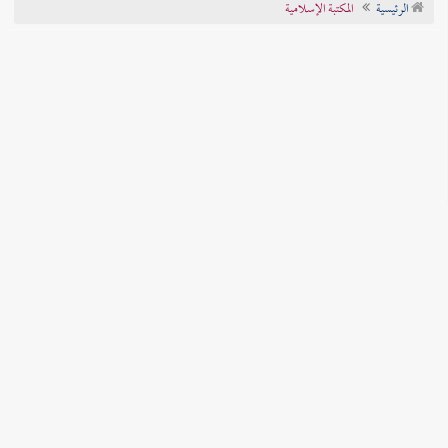
الرئيسية
المكتبة الإسلامية
تراجم الأعلام