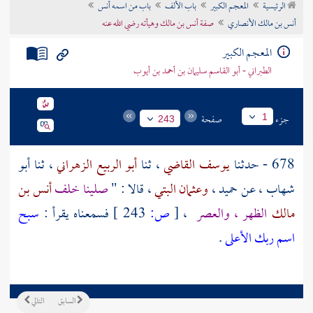
الرئيسية
المعجم الكبير
باب الألف
باب من اسمه أنس
تراجم الأعلام
أنس بن مالك الأنصاري
صفة أنس بن مالك وهيأته رضي الله عنه
المعجم الكبير
الطبراني - أبو القاسم سليمان بن أحمد بن أيوب
جزء
صفحة
1
243
678 - حدثنا
يوسف القاضي
، ثنا
أبو الربيع الزهراني
، ثنا
أبو
شهاب
، عن
حميد
،
وعثمان البتي
، قالا : "
صلينا خلف
أنس بن
مالك
الظهر ، والعصر
،
[
ص:
243 ]
فسمعناه يقرأ :
سبح
اسم ربك الأعلى
.
السابق
التالي