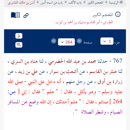
الرئيسية
المعجم الكبير
باب الألف
باب من اسمه أنس
أنس بن مالك القشيري
تراجم الأعلام
المعجم الكبير
الطبراني - أبو القاسم سليمان بن أحمد بن أيوب
جزء
صفحة
1
264
767 - حدثنا
محمد بن عبد الله الحضرمي
، ثنا
هناد بن السري
،
ثنا
عبثر بن القاسم
، عن
أشعث بن سوار
، عن
علي بن زيد
، عن
زرارة بن أوفى
، عن رجل منهم ،
أنه دخل على النبي - صلى الله
عليه وسلم - وهو يأكل ، فقال : " هلم " فقال : إني
[
ص:
264 ]
صائم ، فقال : " هلم أحدثك ، إن الله
وضع عن المسافر
الصيام ، وشطر الصلاة
"
.