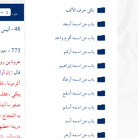
باقي حرف الألف
جزء
1
باب من اسمه أسعد
48 - أنيس بن جنادة الغفاري أخو أبي ذر - رضي الله عنه -
باب من اسمه أقرم واحد
باب من اسمه أرقم
773 - حدثنا
باب من اسمه إبراهيم
عروة بن رو
قال :
إن
أول
باب من اسمه أرطأة
أكرمونا ، ف
باب من اسمه أسقع
يبكي ، فقلت
باب من اسمه أسلم
صفو ما أبدأ
باب من اسمه أسد
به اللجاج 
دريدا
خطبها
باب من اسمه أزهر
فابتدأت
بال