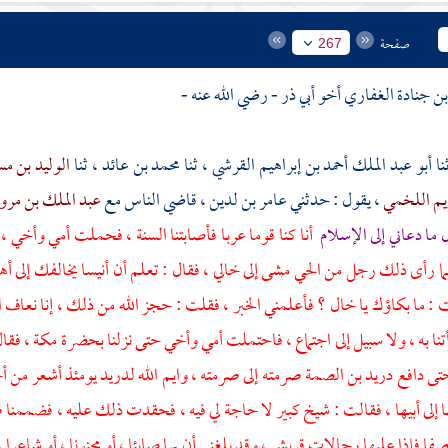
صفحة
267
أبو عبد الملك أحمد بن إبراهيم القرشي
، ثنا
محمد بن عائد
، ثنا
الوليد بن م
يم اللخمي
، يقول : حدثني
عامر بن لدين
، قاضي الناس مع
عبد الملك بن مرو
 ما دعاني إلى الإسلام
أنا كنا قوما عربا فأصابتنا السنة ، فحملت أمي وأخي 
لما رأى ذلك رجل من الحي مشى إلى خالي ، فقال : تعلم أن
أنيسا
يخالفك إلى أه
 : ما بكاؤك يا خال ؟ فأعلمني الخبر ، فقلت : حجز الله من ذلك ، إنا نعاف 
تنا به ، ولا سبيل إلى اجتماع ، فاحتملت أمي وأخي حتى نزلنا بحضرة
مكة
، فقا
حتى دافع
دريد بن الصمة
صرمته إلى صرمته ، وايم الله
لدريد
يومئذ أشعر من أخ
 إلى أبيها ، فقالت : شيخ كبير لا حاجة لي فيه ، فحقدت ذلك عليه ، فضممنا ص
صفا
فإذا عليها رجالات
قريش
، وقد بلغني أن بها صابئا ، أو مجنونا ، أو شاعرا