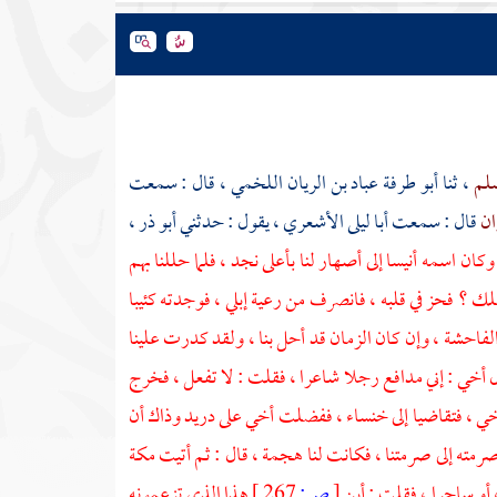
سلم
، ثنا
أبو طرفة عباد بن الريان اللخمي
، قال : سمعت
ان
قال : سمعت
أبا ليلى الأشعري
، يقول : حدثني
أبو ذر
،
، وكان اسمه
أنيسا
إلى أصهار لنا بأعلى
نجد
، فلما حللنا بهم
لك ؟ فحز في قلبه ، فانصرف من رعية إبلي ، فوجدته كئيبا
الفاحشة ، وإن كان الزمان قد أحل بنا ، ولقد كدرت علينا
ل أخي : إني مدافع رجلا شاعرا ، فقلت : لا تفعل ، فخرج
ي ، فتقاضيا إلى
خنساء
، ففضلت أخي على
دريد
وذاك أن
رمته إلى صرمتنا ، فكانت لنا هجمة ، قال : ثم أتيت
مكة
 ، أو ساحرا ، فقلت : أين
[
ص:
267 ]
هذا الذي تزعمونه