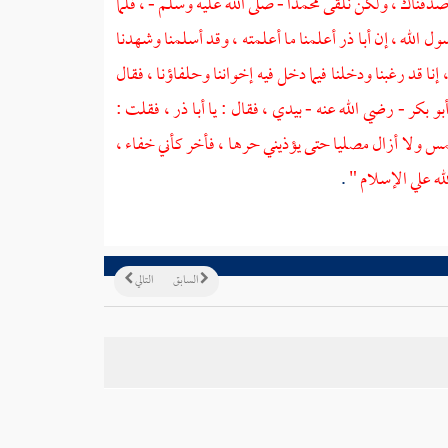
 صدقناك ، ولكن نلقى
محمدا
- صلى الله عليه وسلم - ، فلما
ول الله ، إن
أبا ذر
أعلمنا ما أعلمته ، وقد أسلمنا وشهدنا
، إنا قد رغبنا ودخلنا فيما دخل فيه إخواننا وحلفاؤنا ، فقال
بو بكر
- رضي الله عنه - بيدي ، فقال : يا
أبا ذر
، فقلت :
مس ولا أزال مصليا حتى يؤذيني حرها ، فأخر كأني خفاء ،
ه علي الإسلام "
.
السابق
التالي