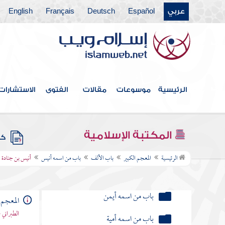
عربي
Español
Deutsch
Français
English
أنيس بن قتادة الأنصاري
أنسة مولى رسول الله
باب من اسمه إياس
الرئيسية
موسوعات
مقالات
الفتوى
الاستشارات
باب من اسمه أبيض
باب من اسمه أحمر
المكتبة الإسلامية
باب من اسمه أسمر
كتب
الرئيسية
المعجم الكبير
باب الألف
باب من اسمه أنيس
أنيس بن جنادة 
باب من اسمه أسود
باب من اسمه أيمن
المعجم 
باب من اسمه أمية
الطبراني 