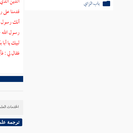
الدين الذي 
باب السين
قدمنا على ر
أنك رسول ال
باب الشين
رسول الله -
باب الصاد
لبيك يا
أبا 
باب الضاد
فقال لي : ف
باب الطاء
باب الظاء
باب العين
باب الغين
الخدمات العلم
باب الفاء
ترجمة علم