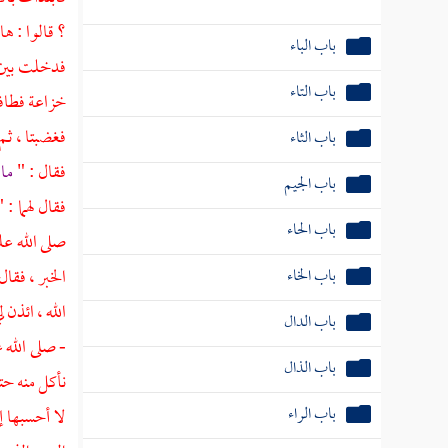
باب الباء
؟ قالوا : ه
فدخلت بين ا
باب التاء
خزاعة
فطاف
باب الثاء
فغضبتا ، ثم
باب الجيم
فقال : "
ما 
فقال لهما : 
باب الحاء
صلى الله عل
باب الخاء
الخبر ، فقا
باب الدال
الله ، ائذن
- صلى الله 
باب الذال
نأكل منه حتى
باب الراء
لا أحسبها إ
باب الزاي