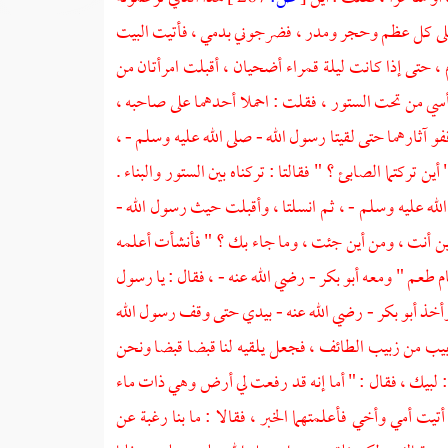
 على كل عظم وحجر ومدر ، فضرجوني بدمي ، فأتيت البيت
، حتى إذا كانت ليلة قمراء أضحيان ، أقبلت امرأتان من
 رأسي من تحت الستور ، فقلت : احملا أحدهما على صاحبه ،
و آثارهما حتى لقيتا رسول الله - صلى الله عليه وسلم - ،
أين تركتما الصابئ ؟ " فقالتا : تركناه بين الستور والبناء .
ى الله عليه وسلم - ، ثم انسلتا ، وأقبلت حيث رسول الله -
أين أنت ، ومن أين جئت ، وما جاء بك ؟ " فأنشأت أعلمه
عام طعم " ومعه
أبو بكر
- رضي الله عنه - ، فقال : يا رسول
 وأخذ
أبو بكر
- رضي الله عنه - بيدي حتى وقف رسول الله
بزبيب من زبيب
الطائف
، فجعل يلقيه لنا قبضا قبضا ونحن
 لبيك ، فقال : " أما إنه قد رفعت لي أرض وهي ذات ماء
ت أمي وأخي فأعلمتهما الخبر ، فقالا : ما بنا رغبة عن