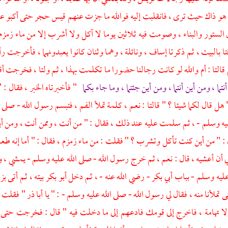
ا هو ذاك حيث ترى ، فانقلبت إليه فوالله ما جزت عنهم قيس حجر حتى أكبو
لستور والبناء ، وصومت فيه ثلاثين يوما لا آكل ولا أشرب إلا من ماء زمزم 
تا بالبيت ، ثم ذكرتا إساف ، ونائلة ، وهما وثنان كانوا يعبدونهما ، فأخرجت
 قالتا : أم والله لو كانت رجالنا حضورا ما تكلمت بهذا ، ثم ولتا ، فخرجت أقف
أنتما ، ومن أين أنتما ، ومن أين جئتما ، وما جاء بكما
" فأخبرتاه الخبر ، فقال : " 
" هل قال لكما شيئا ؟ " قالتا : نعم ، كلمة تملأ الفم ، فتبسم رسول الله - صل
يه وسلم - ، ثم سلمت عليه عند ذلك ، فقال : " من أنت ، وممن أنت ، ومن 
ل : " من أين كنت تأكل وتشرب ؟ " فقلت : من ماء
زمزم
، فقال : " أما إنه ط
 لي أن أعشيه ، قال : نعم ، ثم خرج رسول الله - صلى الله عليه وسلم - يمشي ،
عليه وسلم - بباب
أبي بكر
- رضي الله عنه - ، ثم دخل أبو بكر بيته ، ثم أتى 
 تملأنا منه ، فقال لي رسول الله - صلى الله عليه وسلم - : " يا
أبا ذر
" فقلت :
لا
تهامة
، فاخرج إلى قومك فادعهم إلى ما دخلت فيه " قال : فخرجت حتى أتي