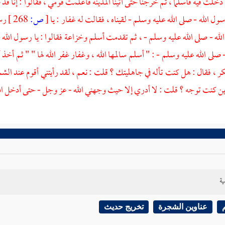
دخلت فيه فأسلما ، ثم خرجنا حتى أتينا
المدينة
فأعلمت قومي ، فقالوا : إنا قد
سول الله - صلى الله عليه وسلم - لقيناه ، فقالت له
غفار
: يا
[
ص:
268 ]
رس
له - صلى الله عليه وسلم - ، ثم تقدمت أسلم
وخزاعة
فقالوا : يا رسول الله 
 صلى الله عليه وسلم - : "
أسلم
سالمها الله ،
وغفار
غفر الله لها " " ثم أخذ
أ
بكر
، فقال : هل كنت تأله في جاهليتك ؟ قلت : نعم ، لقد رأيتني أقوم عند الش
أين كنت توجه ؟ قلت : لا أدري إلا حيث وجهني الله - عز وجل - حتى أدخل الل
ية
عناوين الشجرة
تخريج حديث