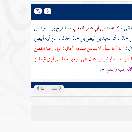
لمكي
، ثنا
محمد بن أبي عمر العدني
، ثنا
فرج بن سعيد بن
ن حمال
، أن
سعيد بن أبيض بن حمال
حدثه ، عن أبيه
أبيض
ال : "
يا أخا
سبأ
، لا بد من صدقة " قال : إنما زرعنا القطن
ليه وسلم -
أبيض بن حمال
على سبعين حلة من أوفى قيمة بز
الله عليه وسلم
- .
السابق
التالي