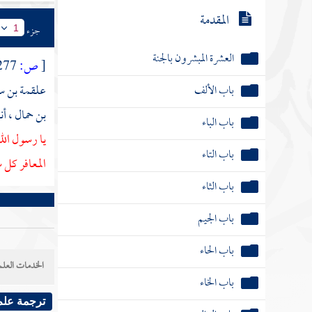
المقدمة
جزء
1
العشرة المبشرون بالجنة
[
ص:
277 ]
علقمة بن سع
باب الألف
بن حمال
، أ
باب الباء
يا رسول الل
باب التاء
المعافر كل 
باب الثاء
باب الجيم
باب الحاء
الخدمات العلم
باب الخاء
ترجمة علم