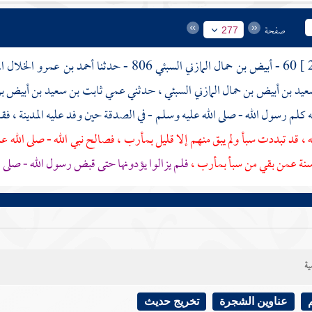
صفحة
277
60 -
أبيض بن حمال المازني السبئي
806 - حدثنا
أحمد بن عمرو الخلال ا
يد بن أبيض بن حمال المازني السبئي
، حدثني عمي
ثابت بن سعيد بن أبيض ب
نه كلم رسول الله - صلى الله عليه وسلم - في الصدقة حين وفد عليه
المدينة
، فق
ه ، قد تبددت
سبأ
ولم يبق منهم إلا قليل
بمأرب
، فصالح نبي الله - صلى الله ع
سنة عمن بقي من
سبأ
بمأرب
،
فلم يزالوا يؤدونها حتى قبض رسول الله - صلى 
ية
عناوين الشجرة
تخريج حديث