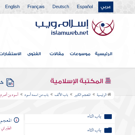
باب من اسمه أرطأة
عربي
Español
Deutsch
Français
English
باب من اسمه أسقع
باب من اسمه أسلم
باب من اسمه أسد
باب من اسمه أزهر
الرئيسية
موسوعات
مقالات
الفتوى
الاستشارات
باب الباء
المكتبة الإسلامية
كتب
باب التاء
الرئيسية
المعجم الكبير
باب الألف
باب من اسمه أسود
أسود بن أصرم ا
باب الثاء
باب الجيم
المعجم 
باب الحاء
الطبراني 