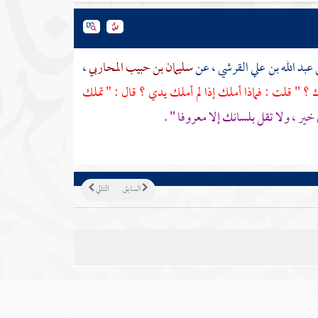
عبد الله بن علي القرشي
، عن
سليمان بن حبيب المحاربي
،
 ؟ " قلت : فماذا أملك إذا لم أملك يدي ؟ قال : " تملك
 خير ، ولا تقل بلسانك إلا معروفا " .
السابق
التالي