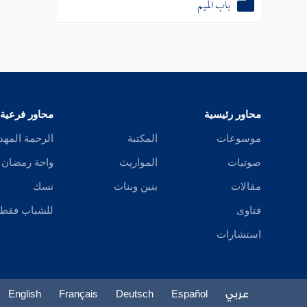
باب اللام ألف
باب الياء
مسند من يعرف بالكنى
محاور رئيسية
محاور فرعية
مسند النساء
موسوعات
المكتبة
الرحمة المهد
الأحاديث الطوال
صوتيات
المواريث
واحة رمضان
مقالات
بنين وبنات
نسك
فتاوى
للشباب فقط
استشارات
عربي
Español
Deutsch
Français
English