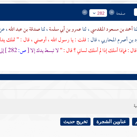
صفحة
282
أحمد بن مسعود المقدسي
، ثنا
عمرو بن أبي سلمة
، ثنا
صدقة بن عبد الله
، عن
 بن أصرم المحاربي
، قال :
قلت : يا رسول الله ، أوصني ، قال : " تملك يدك
ل : فماذا أملك إذا لم أملك لساني ؟ قال : "
لا تبسط يدك إلا
[
ص:
282 ]
إلى
ية
عناوين الشجرة
تخريج حديث