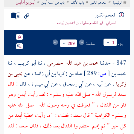
الرئيسية
المعجم الكبير
باب الألف
باب من اسمه أيمن
أيمن بن أم أيمن
تراجم الأعلام
المعجم الكبير
الطبراني - أبو القاسم سليمان بن أحمد بن أيوب
جزء
صفحة
1
289
847 - حدثنا
محمد بن عبد الله الحضرمي
، ثنا
أبو كريب
، ثنا
محمد بن
[
ص:
289 ]
عباد بن زكريا بن أبي زائدة
، عن
يحيى بن
زكريا
، عن أبيه ، عن
أبي إسحاق
، عن
أبي ميسرة
، قال :
قال
سعد
لرسول الله - صلى الله عليه وسلم - : لقد رأيت
أيمن
وهو
فار من القتال ، " فعرفت في وجه رسول الله - صلى الله عليه
وسلم - الكراهية " قال
سعد
: فقلت : " ما رأيت خطبة أبعد من
كل خير " ثم إنهم احتضروا القتال بعد ذلك ، فقال
سعد
: لقد