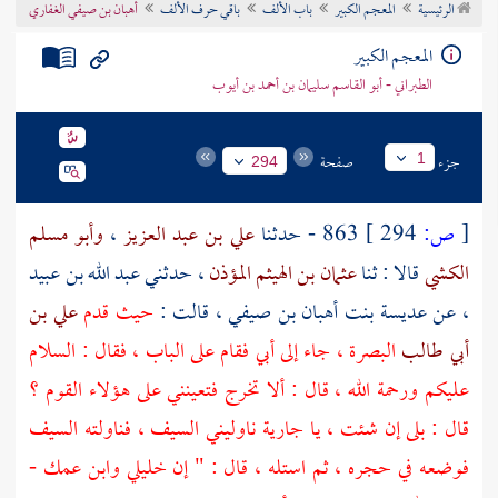
الرئيسية
المعجم الكبير
باب الألف
باقي حرف الألف
أهبان بن صيفي الغفاري
تراجم الأعلام
المعجم الكبير
الطبراني - أبو القاسم سليمان بن أحمد بن أيوب
جزء
صفحة
1
294
[
ص:
294 ]
863 - حدثنا
علي بن عبد العزيز
،
وأبو مسلم
الكشي
قالا : ثنا
عثمان بن الهيثم المؤذن
، حدثني
عبد الله بن عبيد
، عن
عديسة بنت أهبان بن صيفي
، قالت :
حيث قدم
علي بن
أبي طالب
البصرة
، جاء إلى أبي فقام على الباب ، فقال : السلام
عليكم ورحمة الله ، قال : ألا تخرج فتعينني على هؤلاء القوم ؟
قال : بلى إن شئت ، يا جارية ناوليني السيف ، فناولته السيف
فوضعه في حجره ، ثم استله ، قال : " إن خليلي وابن عمك -