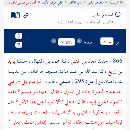
الرئيسية
المعجم الكبير
باب الألف
باقي حرف الألف
أهبان بن صيفي الغفاري
تراجم الأعلام
المعجم الكبير
الطبراني - أبو القاسم سليمان بن أحمد بن أيوب
جزء
صفحة
1
295
866 - حدثنا
معاذ بن المثنى
، ثنا
محمد بن المنهال
، حدثنا
يزيد
بن زريع
، ثنا
عبد الله بن عبيد
مؤذن مسجد
جرادان
، عن
عديسة
بنت أهبان بن
[
ص:
295 ]
صيفي
، قالت :
لما قدم
علي
- رضي
الله عنه -
البصرة
جاءنا إلى المنزل ، فقال : ههنا
أبو مسلم
؟ فقلنا
: نعم ، فخرج إليه ، فقال له
علي
: ألا تعيننا على هذا الأمر ؟ قال
: نعم ، يا جارية ، ائتيني بذاك السيف ، فجاءت بسيفه فسله ،
فإذا سيف من خشب ، فقال له
أبو مسلم
: إن ابن عمك ، يعني "