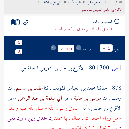
الرئيسية
المعجم الكبير
باب الألف
باقي حرف الألف
تراجم الأعلام
الأقرع بن حابس التميمي المجاشعي
المعجم الكبير
الطبراني - أبو القاسم سليمان بن أحمد بن أيوب
جزء
صفحة
1
300
[
ص:
300 ]
80 - الأقرع بن حابس التميمي المجاشعي
878 - حدثنا
محمد بن العباس المؤدب
، ثنا
عفان بن مسلم
، ثنا
وهب
، ثنا
موسى بن عقبة
، عن
أبي سلمة بن عبد الرحمن
، عن
الأقرع بن حابس
، أنه
" نادى رسول الله - صلى الله عليه وسلم
- من وراء الحجرات ، فقال : يا
محمد
إن حمدي زين ، وإن ذمي
شين
" فقال : " ذاكم الله - عز وجل - " .