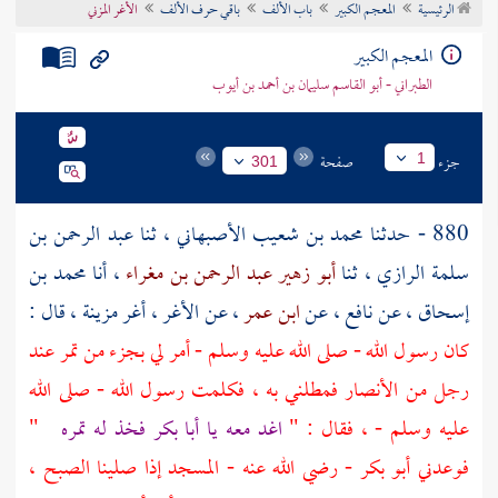
الرئيسية
المعجم الكبير
باب الألف
باقي حرف الألف
الأغر المزني
تراجم الأعلام
المعجم الكبير
الطبراني - أبو القاسم سليمان بن أحمد بن أيوب
جزء
صفحة
1
301
880 - حدثنا
محمد بن شعيب الأصبهاني
، ثنا
عبد الرحمن بن
سلمة الرازي
، ثنا
أبو زهير عبد الرحمن بن مغراء
، أنا
محمد بن
إسحاق
، عن
نافع
، عن
ابن عمر
، عن
الأغر
، أغر مزينة ، قال :
كان رسول الله - صلى الله عليه وسلم - أمر لي بجزء من تمر عند
رجل من
الأنصار
فمطلني به ، فكلمت رسول الله - صلى الله
عليه وسلم - ، فقال : "
اغد معه يا
أبا بكر
فخذ له تمره
"
فوعدني
أبو بكر
- رضي الله عنه - المسجد إذا صلينا الصبح ،