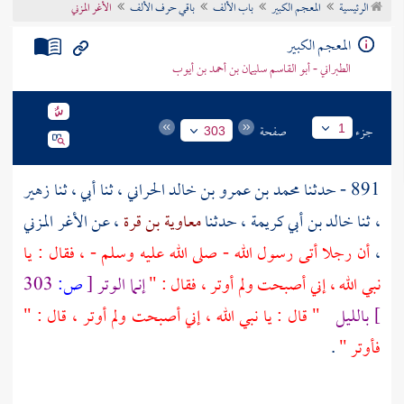
الرئيسية
المعجم الكبير
باب الألف
باقي حرف الألف
الأغر المزني
تراجم الأعلام
المعجم الكبير
الطبراني - أبو القاسم سليمان بن أحمد بن أيوب
جزء
صفحة
1
303
891 - حدثنا
محمد بن عمرو بن خالد الحراني
، ثنا أبي ، ثنا
زهير
، ثنا
خالد بن أبي كريمة
، حدثنا
معاوية بن قرة
، عن
الأغر المزني
،
أن رجلا أتى رسول الله - صلى الله عليه وسلم - ، فقال : يا
نبي الله ، إني أصبحت ولم أوتر ، فقال : "
إنما الوتر
[
ص:
303
]
بالليل
" قال : يا نبي الله ، إني أصبحت ولم أوتر ، قال : "
فأوتر "
.