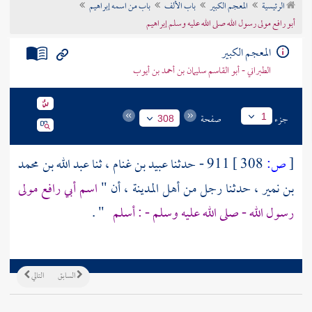
الرئيسية
المعجم الكبير
باب الألف
باب من اسمه إبراهيم
تراجم الأعلام
أبو رافع مولى رسول الله صلى الله عليه وسلم إبراهيم
المعجم الكبير
الطبراني - أبو القاسم سليمان بن أحمد بن أيوب
جزء
صفحة
1
308
[
ص:
308 ]
911 - حدثنا عبيد بن غنام ، ثنا
عبد الله بن محمد
بن نمير
، حدثنا رجل من أهل
المدينة
، أن "
اسم
أبي رافع
مولى
رسول الله - صلى الله عليه وسلم - :
أسلم
" .
السابق
التالي