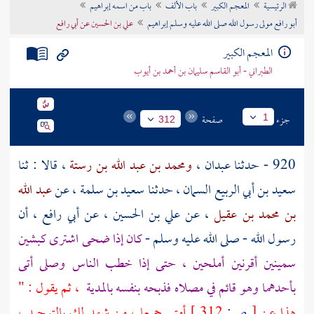
الرئيسية
المعجم الكبير
باب الألف
باب من اسمه إبراهيم
تراجم الأعلام
أبو رافع مولى رسول الله صلى الله عليه وسلم إبراهيم
علي بن الحسين عن أبي رافع
المعجم الكبير
الطبراني - أبو القاسم سليمان بن أحمد بن أيوب
جزء
صفحة
1
312
920 - حدثنا
عبدان
،
ومحمد بن عبد الله بن رستة
، قالا : ثنا
سعيد بن أبي الربيع السمان
، حدثنا
سعيد بن سلمة
، عن
عبد الله
بن محمد بن عقيل
، عن
علي بن الحسين
، عن
أبي رافع
، أن
رسول الله - صلى الله عليه وسلم -
كان إذا ضحى اشترى كبشين
سمينين أقرنين أملحين ، حتى إذا خطب الناس وصلى أتى
بأحدهما وهو قائم في مصلاه فذبحه بنفسه
بالمدية
، ثم يقول : "
هذا عن
[
ص:
312 ]
أمتي جميعا ، من شهد لك بالتوحيد ،