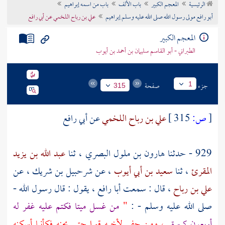
الرئيسية
المعجم الكبير
باب الألف
باب من اسمه إبراهيم
تراجم الأعلام
أبو رافع مولى رسول الله صلى الله عليه وسلم إبراهيم
علي بن رباح اللخمي عن أبي رافع
المعجم الكبير
الطبراني - أبو القاسم سليمان بن أحمد بن أيوب
جزء
صفحة
1
315
[
ص:
315 ]
علي بن رباح اللخمي
عن
أبي رافع
929 - حدثنا
هارون بن ملول البصري
، ثنا
عبد الله بن يزيد
المقرئ
، ثنا
سعيد بن أبي أيوب
، عن
شرحبيل بن شريك
، عن
علي بن رباح
، قال : سمعت
أبا رافع
، يقول : قال رسول الله -
صلى الله عليه وسلم - :
"
من غسل ميتا فكتم عليه غفر له
أربعون كبيرة
، ومن حفر لأخيه قبرا حتى يجنه فكأنما أسكنه