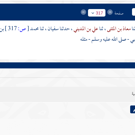
صفحة
317
معاذ بن المثنى
، ثنا
علي بن المديني
، حدثنا
سفيان
، ثنا
محمد
[
ص:
317 ]
بن 
نبي - صلى الله عليه وسلم - مثله
ية