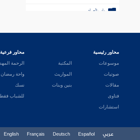
باب الطاء
باب الظاء
باب العين
باب الغين
محاور رئيسية
محاور فرعية
باب الفاء
موسوعات
المكتبة
الرحمة المهد
باب القاف
صوتيات
المواريث
واحة رمضان
باب الكاف
مقالات
بنين وبنات
نسك
فتاوى
للشباب فقط
باب اللام
استشارات
باب الميم
باب الواو
عربي
Español
Deutsch
Français
English