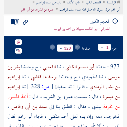
الرئيسية
المعجم الكبير
باب الألف
باب من اسمه إبراهيم
تراجم الأعلام
أبو رافع مولى رسول الله صلى الله عليه وسلم إبراهيم
عمرو بن الشريد عن أبي رافع
المعجم الكبير
الطبراني - أبو القاسم سليمان بن أحمد بن أيوب
جزء
صفحة
1
328
977 - حدثنا
أبو مسلم الكشي
، ثنا
القعنبي
، ح وحدثنا
بشر بن
موسى
، ثنا
الحميدي
، ح وحدثنا
يوسف القاضي
، ثنا
إبراهيم
بن بشار الرمادي
، قالوا : ثنا
سفيان
[
ص:
328 ]
ثنا
إبراهيم
بن ميسرة
، قال : سمعت
عمرو بن الشريد
، قال :
أخذ المسور
بن مخرمة
بيدي ، فقال : انطلق بنا إلى
سعد بن أبي وقاص
،
فخرجت معه وإن يده لعلى أحد منكبي ، فجاء
أبو رافع
فقال
للمسور
: ألا تأمر هذا - يعني
سعدا
- يشري مني بيتي اللذين في