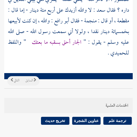
داره ؟ فقال
سعد
: لا والله أزيدك على أربع مئة دينار - إما قال :
مقطعة ، أو قال : منجمة - فقال
أبو رافع
: والله ، إن كنت لأبيعها
بخمسمائة دينار نقدا ، ولولا أني سمعت رسول الله - صلى الله
عليه وسلم - يقول : "
الجار أحق بسقبه ما بعتك
" واللفظ
للحميدي
.
السابق
التالي
الخدمات العلمية
ترجمة علم
عناوين الشجرة
تخريج حديث