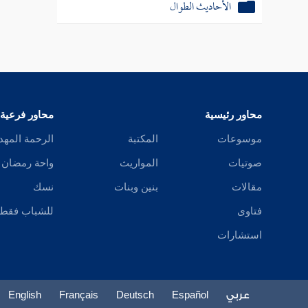
الأحاديث الطوال
محاور رئيسية
محاور فرعية
موسوعات
المكتبة
الرحمة المهد
صوتيات
المواريث
واحة رمضان
مقالات
بنين وبنات
نسك
فتاوى
للشباب فقط
استشارات
عربي
Español
Deutsch
Français
English