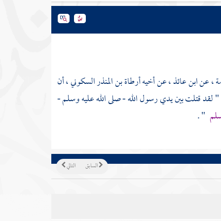
ة
، عن
ابن عائذ
، عن أخيه
أرطاة بن المنذر السكوني
، أن
ل : " لقد قتلت بين يدي رسول الله - صلى الله عليه وسلم -
سلم
" .
السابق
التالي