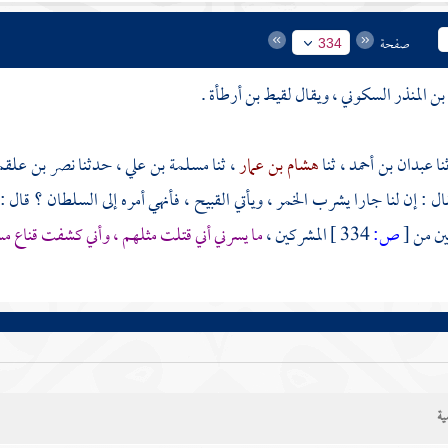
صفحة
334
عبدان بن أحمد
، ثنا
هشام بن عمار
، ثنا
مسلمة بن علي
، حدثنا
نصر بن علقم
فقال : إن لنا جارا يشرب الخمر ، ويأتي القبيح ، فأنهي أمره إلى السلطان ؟ قا
ين من
[
ص:
334 ]
المشركين ،
ما يسرني أني قتلت مثلهم ، وأني كشفت قناع م
ية