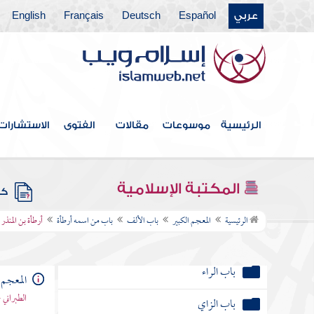
باب الباء
عربي
Español
Deutsch
Français
English
باب التاء
باب الثاء
باب الجيم
الرئيسية
موسوعات
مقالات
الفتوى
الاستشارات
باب الحاء
باب الخاء
المكتبة الإسلامية
كتب
باب الدال
الرئيسية
المعجم الكبير
باب الألف
باب من اسمه أرطأة
أرطأة بن المنذر
باب الذال
باب الراء
المعجم 
الطبراني 
باب الزاي