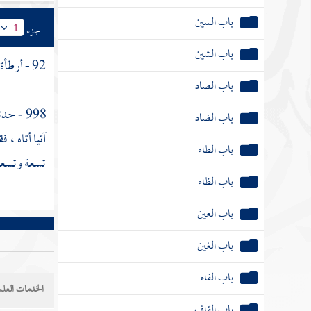
باب السين
جزء
1
باب الشين
92 - أرطأة بن المنذر السكوني ، ويقال لقيط بن أرطأة .
باب الصاد
998 - حدثنا
باب الضاد
آتيا أتاه ، 
باب الطاء
تسعة وتسع
باب الظاء
باب العين
باب الغين
باب الفاء
الخدمات العلم
باب القاف