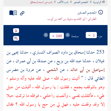
الرئيسية
المعجم الصغير
باب الألف
باب من اسمه إسحاق
تراجم الأعلام
المعجم الصغير
الطبراني - أبو القاسم سليمان بن أحمد بن أيوب
جزء
صفحة
1
100
253 حدثنا
إسحاق بن داود الصواف التستري
، حدثنا
يحيى بن
غيلان
، حدثنا
عبد الله بن بزيع
، عن
صدقة بن أبي عمران
، عن
إسماعيل بن أبي خالد
، عن
الشعبي
، عن
عروة بن مضرس
الطائي
قال : "
أتيت رسول الله - صلى الله عليه وآله وسلم -
وهو بالموقف بجمع ، فقلت : يا رسول الله ، أقبلت من
جبل
طيء
، فأكللت نفسي ، وأتعبت راحلتي ، فوالله ما تركت حبلا
إلا وقد وقفت عليه ، فهل لي من حج يا رسول الله ؟ فقال