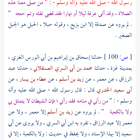
رسول الله - صلى الله عليه وآله وسلم - : "
من صلى معنا هذه
الصلاة ، وقد أتى
عرفة
ليلا أو نهارا فقد قضى تفثه وتم حجه
"
. لم يروه عن
صدقة
إلا
ابن بزيع
، وقوله حبلا ، الحبل هو الجبل
الصغير .
[
ص:
100 ]
حدثنا
إسحاق بن إبراهيم بن أبي الورس الغزي
،
بمدينة غزة
، حدثنا
محمد بن أبي السري العسقلاني
، حدثنا
عبد
الرزاق
، عن
معمر
، عن
زيد بن أسلم
، عن
عطاء بن يسار
، عن
أبي سعيد الخدري
قال : قال رسول الله - صلى الله عليه وآله
وسلم - : "
من رآني في منامه فقد رآني ؛ فإن الشيطان لا يتمثل بي
ولا
بالكعبة
" . لم يروه عن
زيد بن أسلم
إلا
معمر
، ولا عن
معمر
إلا
عبد الرزاق
، تفرد به
ابن أبي السري
، ولا يروى عن
أبي
سعيد
إلا بهذا الإسناد ، ولا يحفظ في حديث : ولا
بالكعبة
، إلا في