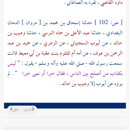
داود القاضي
، تفرد به
الصاغاني
.
[
ص:
102 ]
حدثنا
إسحاق بن محمد بن [ مروان ] الدهان
البغدادي
، حدثنا
عبد الأعلى بن حماد النرسي
، حدثنا
وهيب بن
خالد
، عن
أيوب السختياني
، عن
الزهري
، عن
حميد بن عبد
الرحمن بن عوف
، عن أمه
أم كلثوم بنت عقبة بن أبي معيط
قالت
سمعت رسول الله - صلى الله عليه وآله وسلم - يقول : "
ليس
بكذاب من أصلح بين الناس ، فقال خيرا أو نمى خيرا
" . لم
يروه عن
أيوب
إلا
وهيب بن خالد
.
السابق
التالي