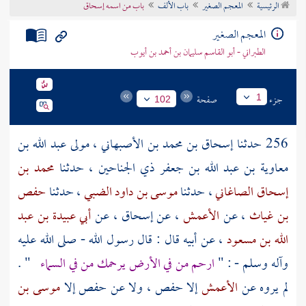
الرئيسية
المعجم الصغير
باب الألف
باب من اسمه إسحاق
تراجم الأعلام
المعجم الصغير
الطبراني - أبو القاسم سليمان بن أحمد بن أيوب
جزء
صفحة
1
102
256 حدثنا
إسحاق بن محمد بن الأصبهاني ، مولى عبد الله بن
معاوية بن عبد الله بن جعفر ذي الجناحين
، حدثنا
محمد بن
إسحاق الصاغاني
، حدثنا
موسى بن داود الضبي
، حدثنا
حفص
بن غياث
، عن
الأعمش
، عن
إسحاق
، عن
أبي عبيدة بن عبد
الله بن مسعود
، عن أبيه قال : قال رسول الله - صلى الله عليه
وآله وسلم - : "
ارحم من في الأرض يرحمك من في السماء
" .
لم يروه عن
الأعمش
إلا
حفص
، ولا عن
حفص
إلا
موسى بن