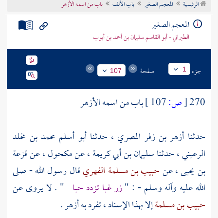
الرئيسية
المعجم الصغير
باب الألف
باب من اسمه الأزهر
تراجم الأعلام
المعجم الصغير
الطبراني - أبو القاسم سليمان بن أحمد بن أيوب
جزء
صفحة
1
107
270
[
ص:
107 ]
باب من اسمه
الأزهر
حدثنا
أزهر بن زفر المصري
، حدثنا
أبو أسلم محمد بن مخلد
الرعيني
، حدثنا
سليمان بن أبي كريمة
، عن
مكحول
، عن
قزعة
بن يحيى
، عن
حبيب بن مسلمة الفهري
قال رسول الله - صلى
الله عليه وآله وسلم - : "
زر غبا تزدد حبا
" . لا يروى عن
حبيب بن مسلمة
إلا بهذا الإسناد ، تفرد به
أزهر
.