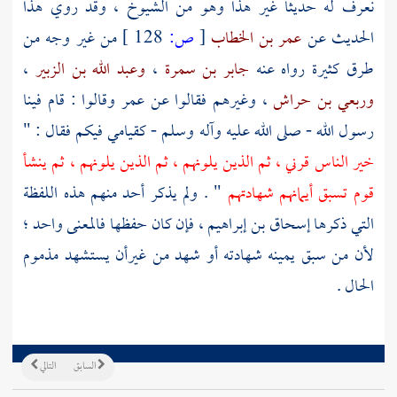
نعرف له حديثا غير هذا وهو من الشيوخ ، وقد روي هذا
الحديث عن
عمر بن الخطاب
[
ص:
128 ]
من غير وجه من
طرق كثيرة رواه عنه
جابر بن سمرة
،
وعبد الله بن الزبير
،
وربعي بن حراش
، وغيرهم فقالوا عن
عمر
وقالوا : قام فينا
رسول الله - صلى الله عليه وآله وسلم - كقيامي فيكم فقال : "
خير الناس قرني ، ثم الذين يلونهم ، ثم الذين يلونهم ، ثم ينشأ
قوم تسبق أيمانهم شهادتهم
" . ولم يذكر أحد منهم هذه اللفظة
التي ذكرها
إسحاق بن إبراهيم
، فإن كان حفظها فالمعنى واحد ؛
لأن من سبق يمينه شهادته أو شهد من غيرأن يستشهد مذموم
الحال .
السابق
التالي