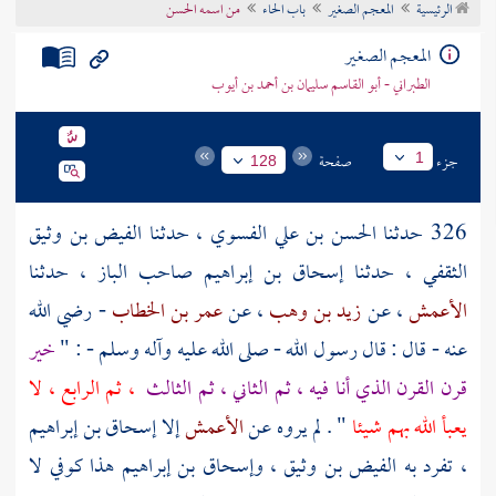
الرئيسية
المعجم الصغير
باب الحاء
من اسمه الحسن
تراجم الأعلام
المعجم الصغير
الطبراني - أبو القاسم سليمان بن أحمد بن أيوب
جزء
صفحة
1
128
326 حدثنا
الحسن بن علي الفسوي
، حدثنا
الفيض بن وثيق
الثقفي
، حدثنا
إسحاق بن إبراهيم
صاحب الباز ، حدثنا
الأعمش
، عن
زيد بن وهب
، عن
عمر بن الخطاب
- رضي الله
عنه - قال : قال رسول الله - صلى الله عليه وآله وسلم - : "
خير
قرن القرن الذي أنا فيه ، ثم الثاني ، ثم الثالث
، ثم الرابع ، لا
يعبأ الله بهم شيئا
" . لم يروه عن
الأعمش
إلا
إسحاق بن إبراهيم
، تفرد به
الفيض بن وثيق
،
وإسحاق بن إبراهيم هذا كوفي
لا