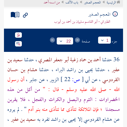
الرئيسية
المعجم الصغير
باب الألف
من اسمه أحمد
تراجم الأعلام
المعجم الصغير
الطبراني - أبو القاسم سليمان بن أحمد بن أيوب
جزء
صفحة
1
22
36 حدثنا
أحمد بن حماد زغبة أبو جعفر المصري
، حدثنا
سعيد بن
عفير
، حدثنا
يحيى بن راشد البراء
، حدثنا
هشام بن حسان
القردوسي
، عن
أبي
[
ص:
22 ]
الزبير
، عن
جابر
،
أن رسول
الله - صلى الله عليه وسلم - قال : "
من أكل من هذه
الخضراوات : الثوم والبصل والكراث والفجل ، فلا يقربن
مسجدنا
؛ فإن الملائكة تتأذى مما تتأذى منه بنو آدم
" . لم يروه
عن
هشام القردوسي
إلا
يحيى بن راشد
تفرد به
سعيد بن عفير
،