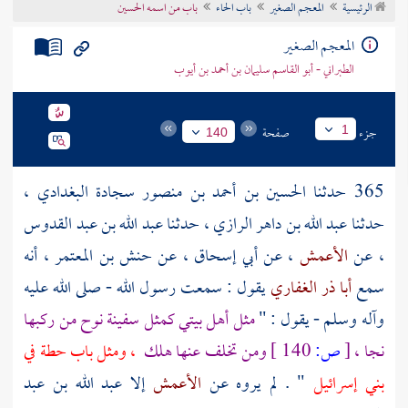
الرئيسية
المعجم الصغير
باب الحاء
باب من اسمه الحسين
تراجم الأعلام
المعجم الصغير
الطبراني - أبو القاسم سليمان بن أحمد بن أيوب
جزء
صفحة
1
140
365 حدثنا
الحسين بن أحمد بن منصور سجادة البغدادي
،
حدثنا
عبد الله بن داهر الرازي
، حدثنا
عبد الله بن عبد القدوس
، عن
الأعمش
، عن
أبي إسحاق
، عن
حنش بن المعتمر
، أنه
سمع
أبا ذر الغفاري
يقول : سمعت رسول الله - صلى الله عليه
وآله وسلم - يقول : "
مثل أهل بيتي كمثل سفينة
نوح
من ركبها
نجا ،
[
ص:
140 ]
ومن تخلف عنها هلك
، ومثل باب حطة في
بني إسرائيل
" . لم يروه عن
الأعمش
إلا
عبد الله بن عبد