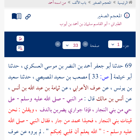
الرئيسية
المعجم الصغير
باب الألف
من اسمه أحمد
تراجم الأعلام
المعجم الصغير
الطبراني - أبو القاسم سليمان بن أحمد بن أيوب
جزء
صفحة
1
33
69 حدثنا
أبو جعفر أحمد بن النضر بن موسى العسكري
، حدثنا
أبو خيثمة
[
ص:
33 ]
مصعب بن سعيد المصيصي
، حدثنا
سعيد
بن يونس
، عن
عوف الأعرابي
، عن
ثمامة بن عبد الله بن أنس
،
عن
أنس بن مالك
قال :
مر النبي - صلى الله عليه وسلم - على
حي من بني النجار ، فإذا جواري يضربن بالدف
، ويقلن : نحن
قينات بني النجار ، فحبذا محمد من جار ، فقال النبي - صلى الله
عليه وسلم - : " الله يعلم أن قلبي يحبكم
" . لم يروه عن
عوف